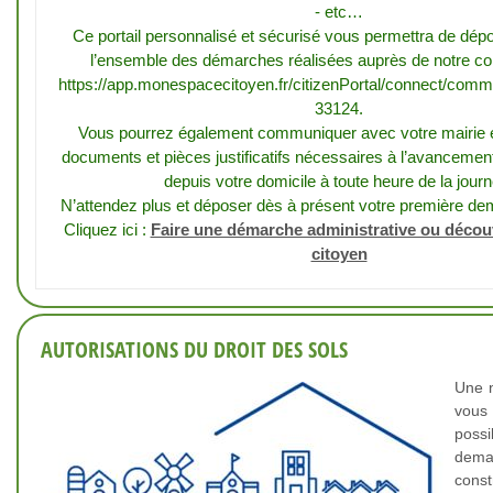
- etc…
Ce portail personnalisé et sécurisé vous permettra de dépo
l’ensemble des démarches réalisées auprès de notre c
https://app.monespacecitoyen.fr/citizenPortal/connect/com
33124.
Vous pourrez également communiquer avec votre mairie e
documents et pièces justificatifs nécessaires à l’avancemen
depuis votre domicile à toute heure de la journ
N’attendez plus et déposer dès à présent votre première de
Cliquez ici :
Faire une démarche administrative ou décou
citoyen
AUTORISATIONS DU DROIT DES SOLS
Une 
vous
possi
dema
const