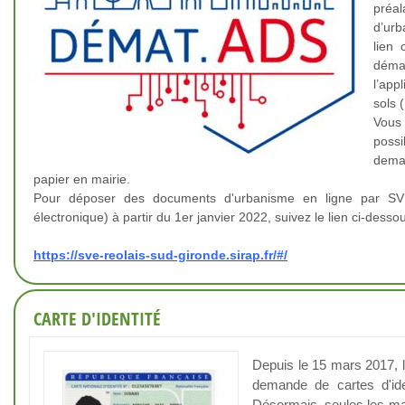
préal
d’urb
lien 
déma
l’app
sols 
Vous
possi
dema
papier en mairie.
Pour déposer des documents d'urbanisme en ligne par SVE
électronique) à partir du 1er janvier 2022, suivez le lien ci-dessou
https://sve-reolais-sud-gironde.sirap.fr/#/
CARTE D'IDENTITÉ
Depuis le 15 mars 2017,
demande de cartes d'ide
Désormais, seules les mai