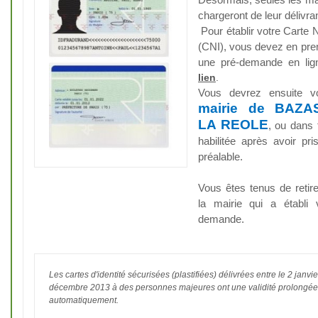
chargeront de leur délivra
Pour établir votre Carte N
(CNI), vous devez en premi
une pré-demande en lig
lien
.
Vous devrez ensuite v
mairie de BAZA
LA REOLE
, ou dans 
habilitée après avoir pr
préalable.
Vous êtes tenus de retir
la mairie qui a établi 
demande.
Les cartes d'identité sécurisées (plastifiées) délivrées entre le 2 janvi
décembre 2013 à des personnes majeures ont une validité prolongée
automatiquement.